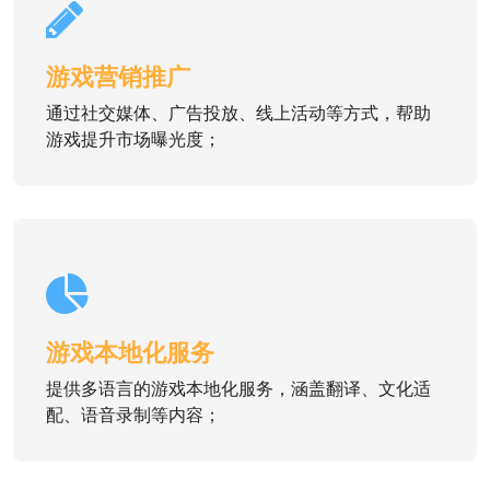
游戏营销推广
通过社交媒体、广告投放、线上活动等方式，帮助
游戏提升市场曝光度；
游戏本地化服务
提供多语言的游戏本地化服务，涵盖翻译、文化适
配、语音录制等内容；