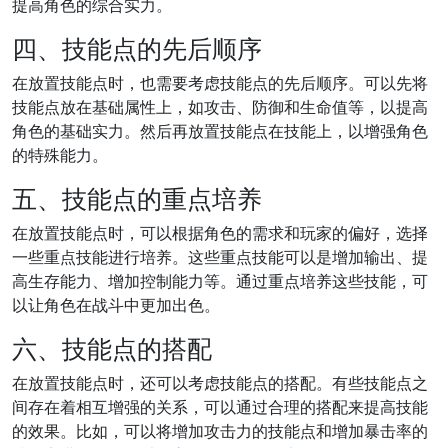
提高角色的综合实力。
四、技能点的先后顺序
在放置技能点时，也需要考虑技能点的先后顺序。可以先将
技能点放在基础属性上，如攻击、防御和生命值等，以提高
角色的基础实力。然后再放置技能点在技能上，以增强角色
的特殊能力。
五、技能点的重点培养
在放置技能点时，可以根据角色的需求和玩家的偏好，选择
一些重点技能进行培养。这些重点技能可以是增加输出、提
高生存能力、增加控制能力等。通过重点培养这些技能，可
以让角色在战斗中更加出色。
六、技能点的搭配
在放置技能点时，还可以考虑技能点的搭配。有些技能点之
间存在着相互增强的关系，可以通过合理的搭配来提高技能
的效果。比如，可以将增加攻击力的技能点和增加暴击率的